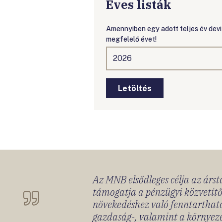
Éves listák
Amennyiben egy adott teljes év deviz
megfelelő évet!
Letöltés
Az MNB elsődleges célja az ársta
támogatja a pénzügyi közvetítő
növekedéshez való fenntartható
gazdaság-, valamint a környeze