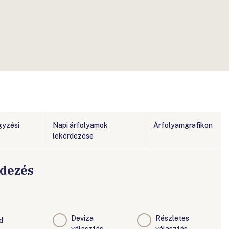
gyzési
Napi árfolyamok
Árfolyamgrafikon
lekérdezése
rdezés
Deviza
Részletes
d