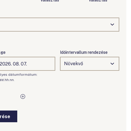
választás
választás
ége
Időintervallum rendezése
lyes dátumformátum:
éé.hh.nn.
érése