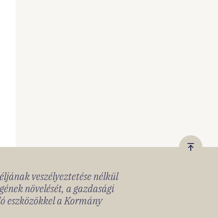
Vissza
a
céljának veszélyeztetése nélkül
tetejér
gének növelését, a gazdasági
lló eszközökkel a Kormány