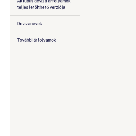
Aktuális deviza árfolyamok
teljes letölthető verziója
Devizanevek
További árfolyamok