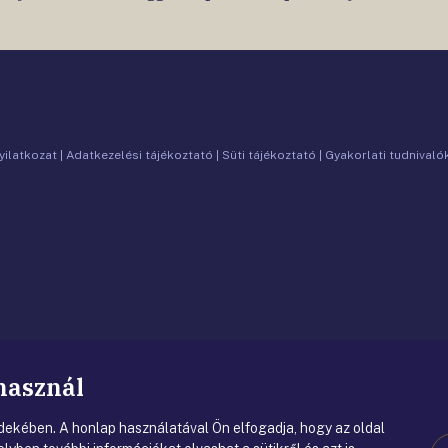
nyilatkozat
|
Adatkezelési tájékoztató
|
Süti tájékoztató
|
Gyakorlati tudnival
 használ
ekében. A honlap használatával Ön elfogadja, hogy az oldal