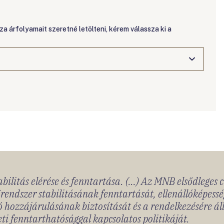
a árfolyamait szeretné letölteni, kérem válassza ki a
bilitás elérése és fenntartása. (...) Az MNB elsődleges 
rendszer stabilitásának fenntartását, ellenállóképessé
 hozzájárulásának biztosítását és a rendelkezésére á
ti fenntarthatósággal kapcsolatos politikáját.