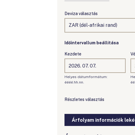
Deviza választás
Időintervallum beállítása
Kezdete
V
Helyes dátumformátum:
He
éééé.hh.nn.
éé
Részletes választás
Árfolyam információk lek