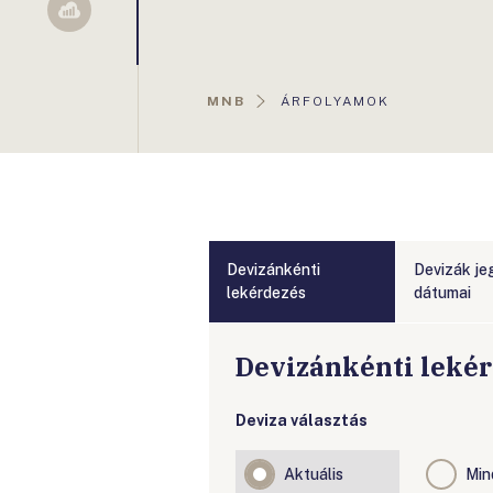
Sellsy
AKTUÁLIS
MNB
ÁRFOLYAMOK
OLDAL:
Devizánkénti
Devizák je
lekérdezés
dátumai
Devizánkénti leké
Deviza választás
Aktuális
Min