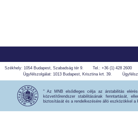
kapcsolat
szolgáltatn
részére:
Székhely: 1054 Budapest, Szabadság tér 9.
Tel.: +36 (1) 428 2600
Ügyfélszolgálat: 1013 Budapest, Krisztina krt. 39.
Ügyfélszo
" Az MNB elsődleges célja az árstabilitás eléré
közvetítőrendszer stabilitásának fenntartását, e
biztosítását és a rendelkezésére álló eszközökkel a 